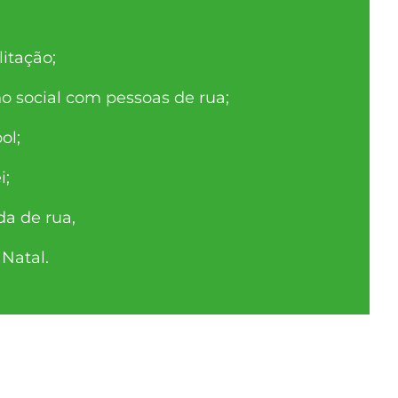
litação;
ho social com pessoas de rua;
ol;
i;
da de rua,
Natal.