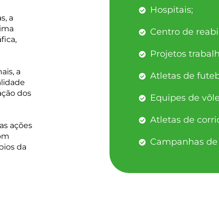
Hospitais;
s, a
tima
Centro de reabi
fica,
Projetos trabal
ais, a
Atletas de futeb
lidade
fação dos
Equipes de vôle
Atletas de corri
s ações
com
Campanhas de 
pios da