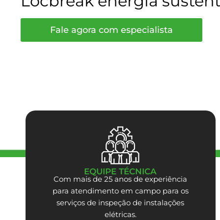
Locbreak energia sustent
Fale agora com especialista
EQUIPE TÉCNICA
Com mais de 25 anos de experiência
para atendimento em campo para os
serviços de inspeção de instalações
elétricas.