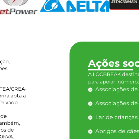
Ações soc
ção,
ões
A LOCBREAK destina
para apoiar inúmeros 
NFEA/CREA-
Associações de d
rna apta a
Privado.
Associações de 
 de
Lar de crianças
 também,
cos de
Abrigos de cães
00kVA.